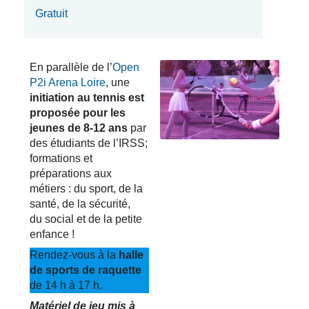
Gratuit
En parallèle de l’
Open
P2i Arena Loire
, une
initiation au tennis est
proposée pour les
jeunes de 8-12 ans
par
des étudiants de l’IRSS;
formations et
préparations aux
métiers : du sport, de la
santé, de la sécurité,
du social et de la petite
enfance !
Rendez-vous à la
halle
de sports de raquette
de 14 h à 17 h.
Matériel de jeu mis à