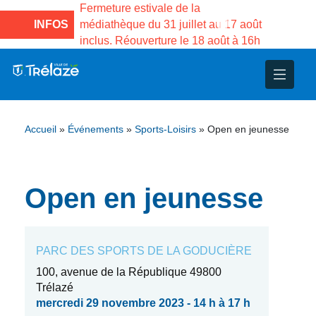
e la Maison des
Fermeture estivale de la
Fermeture
sco de Gama du
INFOS
médiathèque du 31 juillet au 17 août
Services 
inclus. Réouverture le 18 août à 16h
3 au 21 a
nce
nicipal
ploi
ent
ie
administratives
 Projets
déchets
Accueil
»
Événements
»
Sports-Loisirs
»
Open en jeunesse
eunesse
nsultatifs
blics
nternationales – Jumelage
é
solidarité
 Patrimoine
Open en jeunesse
unicipaux
isée
PARC DES SPORTS DE LA GODUCIÈRE
iaux et d’animations
100, avenue de la République 49800
Trélazé
mercredi 29 novembre 2023 - 14 h à 17 h