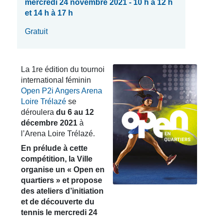
mercredi 24 novembre 2021 - 10 h à 12 h
et 14 h à 17 h
Gratuit
La 1re édition du tournoi
international féminin
Open P2i Angers Arena
Loire Trélazé
se
déroulera
du 6 au 12
décembre 2021
à
l’Arena Loire Trélazé.
En prélude à cette
compétition, la Ville
organise un « Open en
quartiers » et propose
des ateliers
d’initiation
et de découverte du
tennis
le mercredi 24