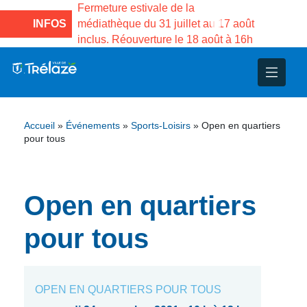
e la Maison des
Fermeture estivale de la
Fermeture
sco de Gama du
INFOS
médiathèque du 31 juillet au 17 août
Services 
inclus. Réouverture le 18 août à 16h
3 au 21 a
nce
nicipal
ploi
ent
ie
administratives
 Projets
déchets
Accueil
»
Événements
»
Sports-Loisirs
»
Open en quartiers
eunesse
nsultatifs
blics
nternationales – Jumelage
é
pour tous
solidarité
 Patrimoine
Open en quartiers
unicipaux
isée
pour tous
iaux et d’animations
OPEN EN QUARTIERS POUR TOUS