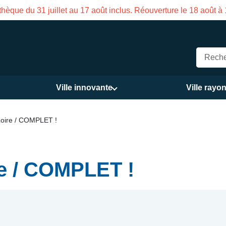
Fermeture estivale de la M
Ville innovante
Ville rayo
Loire / COMPLET !
re / COMPLET !