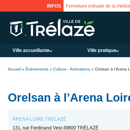
u 31 juillet au 17 août inclus. Réouverture le 18 août à 16h
INFOS
Ville accueillante
Ville pratique
Accueil
»
Événements
»
Culture - Animations
»
Orelsan à l’Arena 
Orelsan à l’Arena Loi
ARENA LOIRE TRÉLAZÉ
131, rue Ferdinand Vest 49800 TRÉLAZÉ