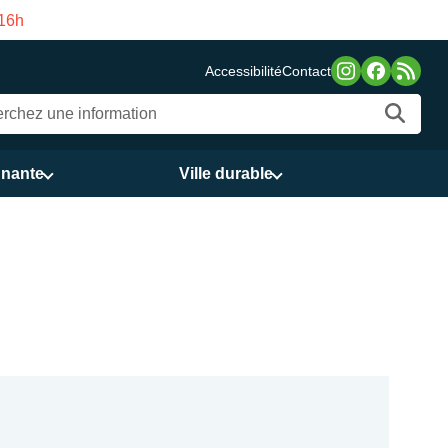
aison des Services publics Vasco de Gama du 3 au 21 août
Accessibilité
Contact
nnante
Ville durable