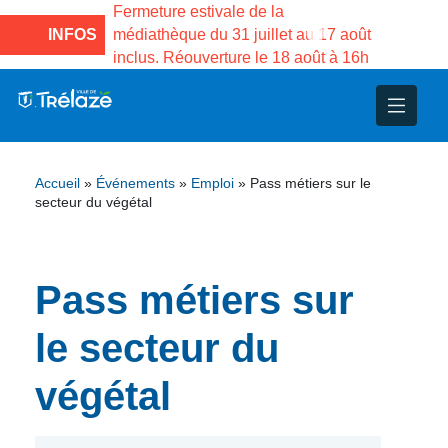
e la Maison des
Fermeture estivale de la
Fermeture
sco de Gama du
INFOS
médiathèque du 31 juillet au 17 août
Services 
inclus. Réouverture le 18 août à 16h
3 au 21 a
nce
nicipal
ploi
ent
ie
administratives
 Projets
déchets
Accueil
»
Événements
»
Emploi
»
Pass métiers sur le
eunesse
nsultatifs
blics
nternationales – Jumelage
é
secteur du végétal
solidarité
 Patrimoine
Pass métiers sur
unicipaux
isée
le secteur du
iaux et d’animations
végétal