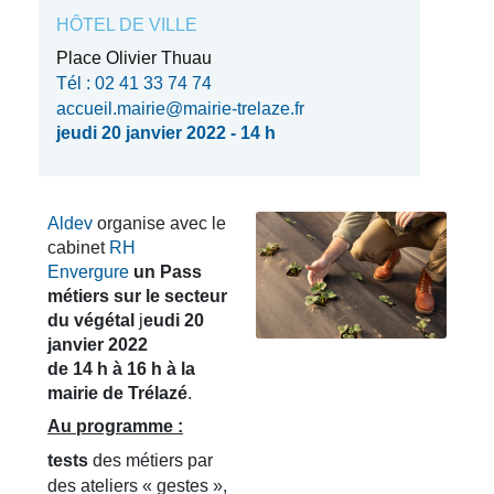
HÔTEL DE VILLE
Place Olivier Thuau
Tél : 02 41 33 74 74
accueil.mairie@mairie-trelaze.fr
jeudi 20 janvier 2022 - 14 h
Aldev
organise avec le
cabinet
RH
Envergure
un Pass
métiers sur le secteur
du végétal
j
eudi 20
janvier 2022
de 14 h à 16 h
à la
mairie de Trélazé
.
Au programme :
tests
des métiers par
des ateliers « gestes »,