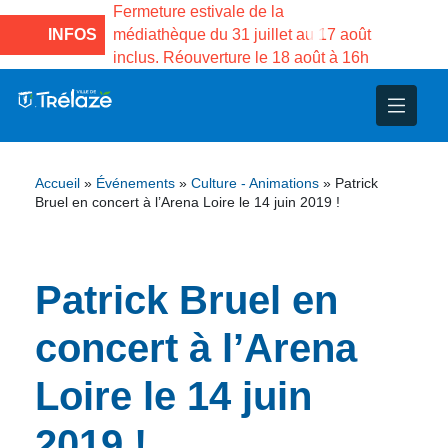
e la Maison des
Fermeture estivale de la
Fermeture
sco de Gama du
INFOS
médiathèque du 31 juillet au 17 août
Services 
inclus. Réouverture le 18 août à 16h
3 au 21 a
nce
nicipal
ploi
ent
ie
administratives
 Projets
déchets
Accueil
»
Événements
»
Culture - Animations
»
Patrick
eunesse
nsultatifs
blics
nternationales – Jumelage
é
Bruel en concert à l’Arena Loire le 14 juin 2019 !
solidarité
 Patrimoine
Patrick Bruel en
unicipaux
isée
concert à l’Arena
iaux et d’animations
Loire le 14 juin
2019 !