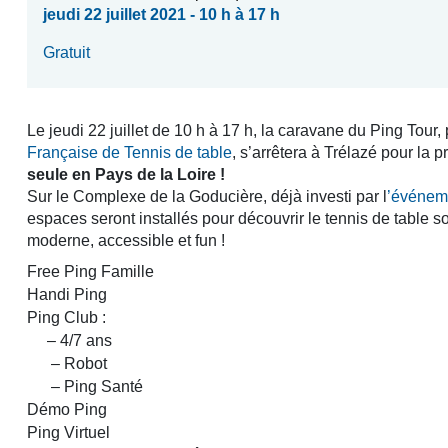
jeudi 22 juillet 2021 - 10 h à 17 h
Gratuit
Le jeudi 22 juillet de 10 h à 17 h, la caravane du Ping Tour,
Française de Tennis de table
, s’arrêtera à Trélazé pour la 
seule en Pays de la Loire !
Sur le Complexe de la Goducière, déjà investi par l
’événeme
espaces seront installés pour découvrir le tennis de table so
moderne, accessible et fun !
Free Ping Famille
Handi Ping
Ping Club :
– 4/7 ans
– Robot
– Ping Santé
Démo Ping
Ping Virtuel