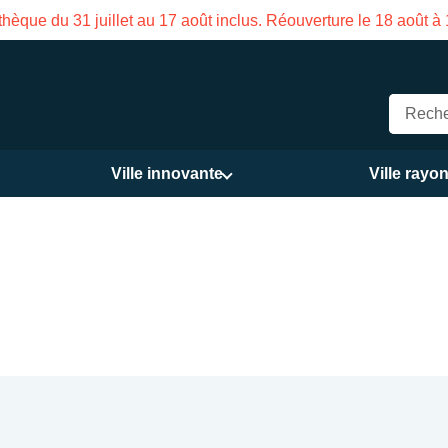
a Maison des Services publics Vasco de Gama du 3 au 21 août
Ville innovante
Ville rayo