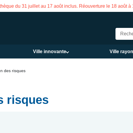
uillet au 17 août inclus. Réouverture le 18 août à 16h
Ville innovante
Ville rayo
on des risques
s risques