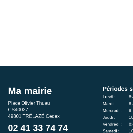
Ma mairie
Périodes s
Lundi :
8:
Place Olivier Thuau
Mardi :
8:
CS40027
Mercredi :
8:
49801 TRÉLAZÉ Cedex
Jeudi :
10
Vendredi :
8:
02 41 33 74 74
Samedi :
10