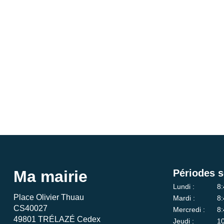
Ma mairie
Périodes s
Lundi :
8:
Place Olivier Thuau
Mardi :
8:
CS40027
Mercredi :
8:
49801 TRÉLAZÉ Cedex
Jeudi :
10