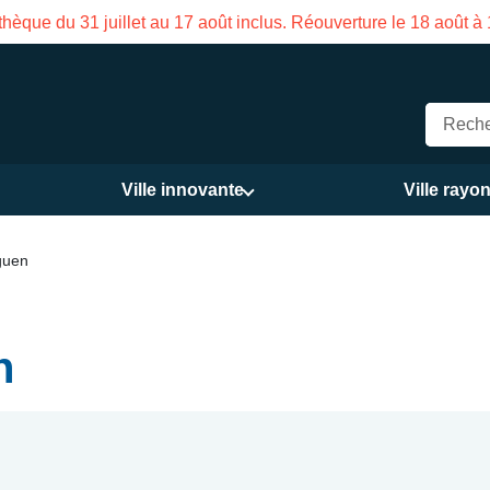
que du 31 juillet au 17 août inclus. Réouverture le 18 août à 16
Ville innovante
Ville rayo
guen
n