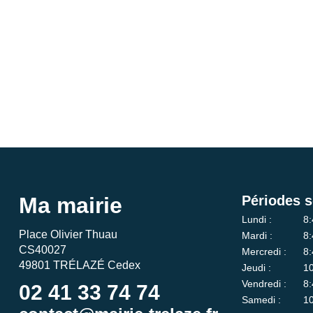
Ma mairie
Périodes s
Lundi :
8:
Place Olivier Thuau
Mardi :
8:
CS40027
Mercredi :
8:
49801 TRÉLAZÉ Cedex
Jeudi :
10
Vendredi :
8:
02 41 33 74 74
Samedi :
10