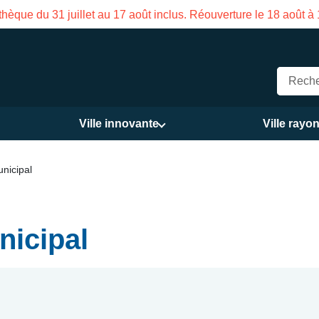
hèque du 31 juillet au 17 août inclus. Réouverture le 18 août à
Ville innovante
Ville rayo
nicipal
nicipal