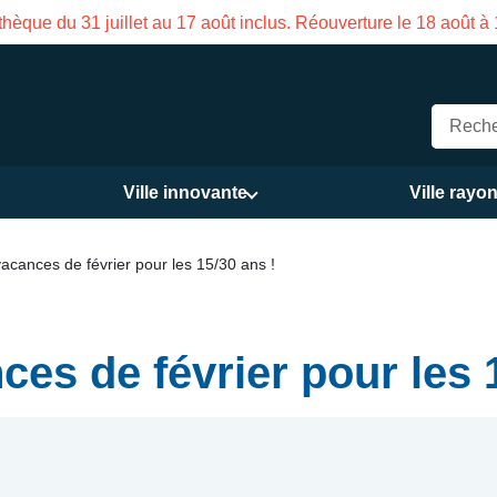
on des Services publics Vasco de Gama du 3 au 21 août
Ville innovante
Ville rayo
cances de février pour les 15/30 ans !
s de février pour les 1