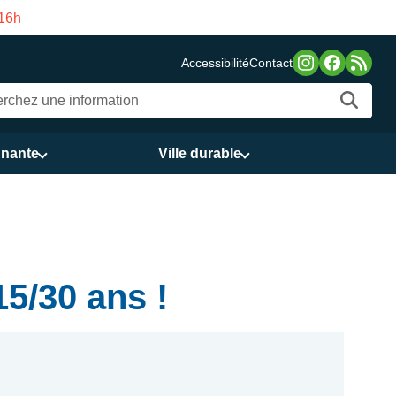
Fermeture estivale d
Accessibilité
Contact
nnante
Ville durable
5/30 ans !