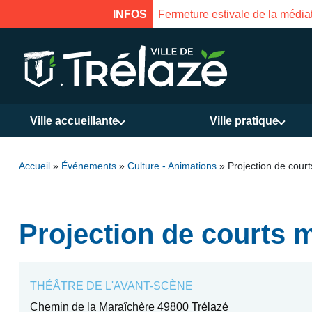
INFOS
Fermeture estivale de la médiat
Ville accueillante
Ville pratique
Accueil
»
Événements
»
Culture - Animations
»
Projection de cour
Projection de courts 
THÉÂTRE DE L'AVANT-SCÈNE
Chemin de la Maraîchère 49800 Trélazé