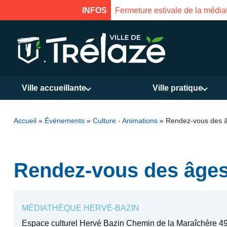
Fermeture estivale de la médiathèque du 31 j
INFOS
Ville accueillante
Ville pratique
Accueil
»
Événements
»
Culture - Animations
»
Rendez-vous des â
Rendez-vous des âges
MÉDIATHÈQUE HERVÉ-BAZIN
Espace culturel Hervé Bazin Chemin de la Maraîchère 49 