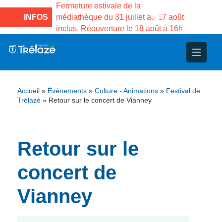
e la Maison des
Fermeture estivale de la
Fermeture
sco de Gama du
INFOS
médiathèque du 31 juillet au 17 août
Services 
inclus. Réouverture le 18 août à 16h
3 au 21 a
nce
nicipal
ploi
ent
ie
administratives
 Projets
déchets
Accueil
»
Événements
»
Culture - Animations
»
Festival de
eunesse
nsultatifs
blics
nternationales – Jumelage
é
Trélazé
»
Retour sur le concert de Vianney
solidarité
 Patrimoine
Retour sur le
unicipaux
isée
concert de
iaux et d’animations
Vianney