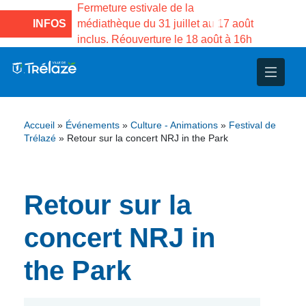
e la Maison des
Fermeture estivale de la
Fermeture
sco de Gama du
INFOS
médiathèque du 31 juillet au 17 août
Services 
inclus. Réouverture le 18 août à 16h
3 au 21 a
nce
nicipal
ploi
ent
ie
administratives
 Projets
déchets
Accueil
»
Événements
»
Culture - Animations
»
Festival de
eunesse
nsultatifs
blics
nternationales – Jumelage
é
Trélazé
»
Retour sur la concert NRJ in the Park
solidarité
 Patrimoine
Retour sur la
unicipaux
isée
concert NRJ in
iaux et d’animations
the Park