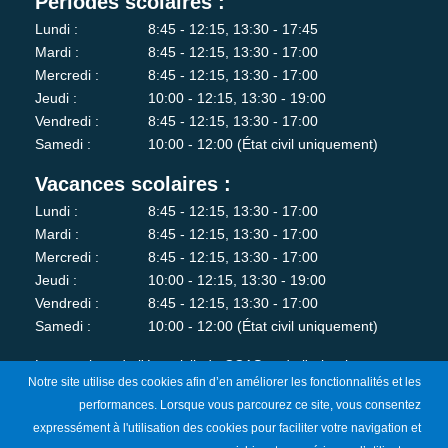
Périodes scolaires :
Lundi :
8:45 - 12:15, 13:30 - 17:45
Mardi :
8:45 - 12:15, 13:30 - 17:00
Mercredi :
8:45 - 12:15, 13:30 - 17:00
Jeudi :
10:00 - 12:15, 13:30 - 19:00
Vendredi :
8:45 - 12:15, 13:30 - 17:00
Samedi :
10:00 - 12:00 (État civil uniquement)
Vacances scolaires :
Lundi :
8:45 - 12:15, 13:30 - 17:00
Mardi :
8:45 - 12:15, 13:30 - 17:00
Mercredi :
8:45 - 12:15, 13:30 - 17:00
Jeudi :
10:00 - 12:15, 13:30 - 19:00
Vendredi :
8:45 - 12:15, 13:30 - 17:00
Samedi :
10:00 - 12:00 (État civil uniquement)
Les services de l'état-civil, du CCAS et de l'urbanisme sont
Notre site utilise des cookies afin d’en améliorer les fonctionnalités et les
fermés au public le lundi matin.
performances. Lorsque vous parcourez ce site, vous consentez
expressément à l'utilisation des cookies pour faciliter votre navigation et
Je m'abonne à la newsletter