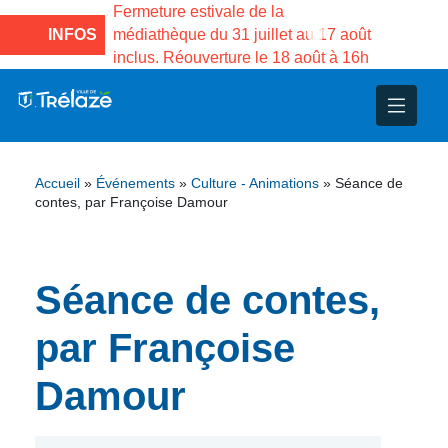
e la Maison des
Fermeture estivale de la
Fermeture
sco de Gama du
INFOS
médiathèque du 31 juillet au 17 août
Services 
inclus. Réouverture le 18 août à 16h
3 au 21 a
nce
nicipal
ploi
ent
ie
administratives
 Projets
déchets
Accueil
»
Événements
»
Culture - Animations
»
Séance de
eunesse
nsultatifs
blics
nternationales – Jumelage
é
contes, par Françoise Damour
solidarité
 Patrimoine
Séance de contes,
unicipaux
isée
par Françoise
iaux et d’animations
Damour