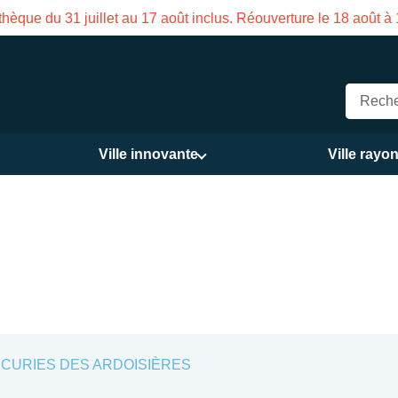
vale de la Maison des Services publics Vasco de Gama du 3 au 
Ville innovante
Ville rayo
CURIES DES ARDOISIÈRES