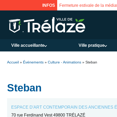
oût à 16h
INFOS
Fermeture esti
Ville accueillante
Ville pratique
Accueil
»
Événements
»
Culture - Animations
»
Steban
Steban
ESPACE D'ART CONTEMPORAIN DES ANCIENNES É
70 rue Ferdinand Vest 49800 TRÉLAZÉ