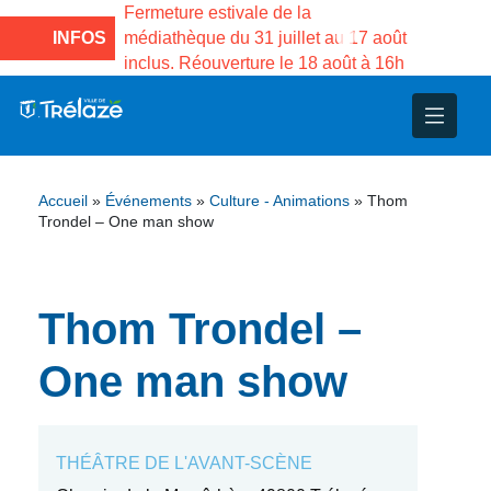
e la Maison des
Fermeture estivale de la
Fermeture
sco de Gama du
INFOS
médiathèque du 31 juillet au 17 août
Services 
inclus. Réouverture le 18 août à 16h
3 au 21 a
nce
nicipal
ploi
ent
ie
administratives
 Projets
déchets
Accueil
»
Événements
»
Culture - Animations
»
Thom
eunesse
nsultatifs
blics
nternationales – Jumelage
é
Trondel – One man show
solidarité
 Patrimoine
Thom Trondel –
unicipaux
isée
One man show
iaux et d’animations
THÉÂTRE DE L'AVANT-SCÈNE