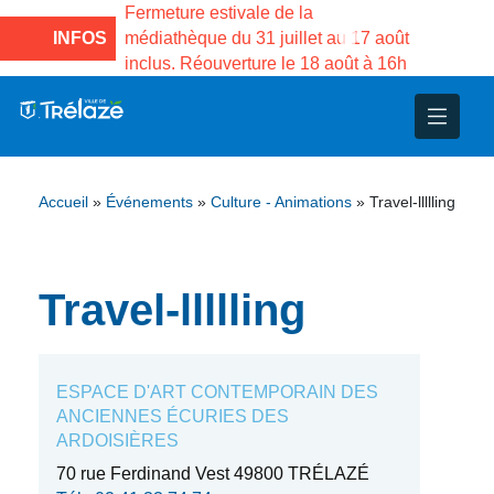
e la Maison des
Fermeture estivale de la
Fermeture
sco de Gama du
INFOS
médiathèque du 31 juillet au 17 août
Services 
inclus. Réouverture le 18 août à 16h
3 au 21 a
nce
nicipal
ploi
ent
ie
administratives
 Projets
déchets
Accueil
»
Événements
»
Culture - Animations
»
Travel-llllling
eunesse
nsultatifs
blics
nternationales – Jumelage
é
solidarité
 Patrimoine
Travel-llllling
unicipaux
isée
ESPACE D'ART CONTEMPORAIN DES
iaux et d’animations
ANCIENNES ÉCURIES DES
ARDOISIÈRES
70 rue Ferdinand Vest 49800 TRÉLAZÉ