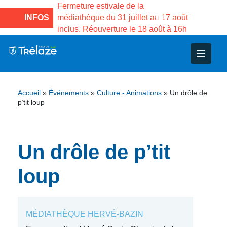
e la Maison des
Fermeture estivale de la
Fermeture
sco de Gama du
INFOS
médiathèque du 31 juillet au 17 août
Services 
inclus. Réouverture le 18 août à 16h
3 au 21 a
nce
nicipal
ploi
ent
ie
administratives
 Projets
déchets
Accueil
»
Événements
»
Culture - Animations
»
Un drôle de
eunesse
nsultatifs
blics
nternationales – Jumelage
é
p’tit loup
solidarité
 Patrimoine
Un drôle de p’tit
unicipaux
isée
loup
iaux et d’animations
MÉDIATHÈQUE HERVÉ-BAZIN