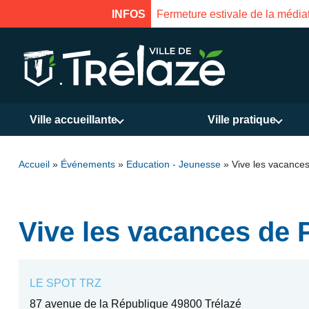
ture le 18 août à 16h
INFOS
Fer
Ville accueillante
Ville pratique
Accueil
»
Événements
»
Education - Jeunesse
»
Vive les vacances
Vive les vacances de 
LE SPOT TRZ
87 avenue de la République 49800 Trélazé