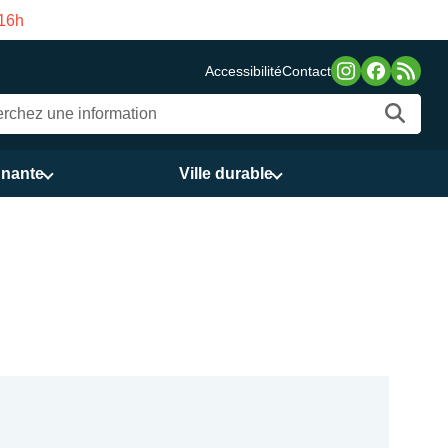
ma du 3 au 21 août
Accessibilité
Contact
nnante
Ville durable