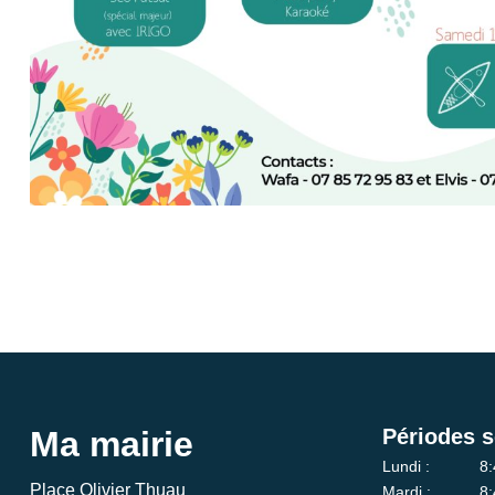
Ma mairie
Périodes s
Lundi :
8:
Place Olivier Thuau
Mardi :
8: