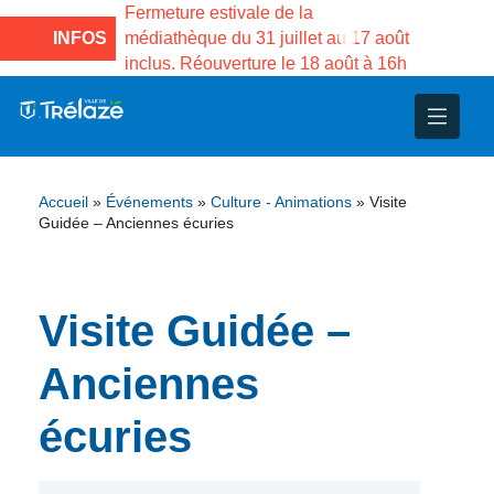
e la Maison des
Fermeture estivale de la
Fermeture
sco de Gama du
INFOS
médiathèque du 31 juillet au 17 août
Services 
inclus. Réouverture le 18 août à 16h
3 au 21 a
nce
nicipal
ploi
ent
ie
administratives
 Projets
déchets
Accueil
»
Événements
»
Culture - Animations
»
Visite
eunesse
nsultatifs
blics
nternationales – Jumelage
é
Guidée – Anciennes écuries
solidarité
 Patrimoine
Visite Guidée –
unicipaux
isée
Anciennes
iaux et d’animations
écuries