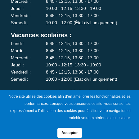
Mercredi :
8:45 - 12:15, 13:30 - 17:00
Jeudi :
10:00 - 12:15, 13:30 - 19:00
Vendredi :
8:45 - 12:15, 13:30 - 17:00
Samedi :
10:00 - 12:00 (État civil uniquement)
Vacances scolaires :
Lundi :
8:45 - 12:15, 13:30 - 17:00
Mardi :
8:45 - 12:15, 13:30 - 17:00
Mercredi :
8:45 - 12:15, 13:30 - 17:00
Jeudi :
10:00 - 12:15, 13:30 - 19:00
Vendredi :
8:45 - 12:15, 13:30 - 17:00
Samedi :
10:00 - 12:00 (État civil uniquement)
Les services de l'état-civil, du CCAS et de l'urbanisme sont
Notre site utilise des cookies afin d’en améliorer les fonctionnalités et les
fermés au public le lundi matin.
performances. Lorsque vous parcourez ce site, vous consentez
expressément à l'utilisation des cookies pour faciliter votre navigation et
Je m'abonne à la newsletter
enrichir votre expérience d’utilisateur.
Accepter
Mentions Légales