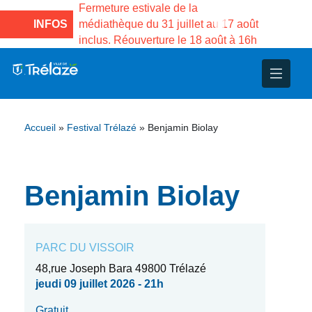
e la Maison des
Fermeture estivale de la
Fermeture
sco de Gama du
INFOS
médiathèque du 31 juillet au 17 août
Services 
inclus. Réouverture le 18 août à 16h
3 au 21 a
nce
nicipal
ploi
ent
ie
administratives
 Projets
déchets
Accueil
»
Festival Trélazé
»
Benjamin Biolay
eunesse
nsultatifs
blics
nternationales – Jumelage
é
solidarité
 Patrimoine
Benjamin Biolay
unicipaux
isée
PARC DU VISSOIR
iaux et d’animations
48,rue Joseph Bara 49800 Trélazé
jeudi 09 juillet 2026 - 21h
Gratuit