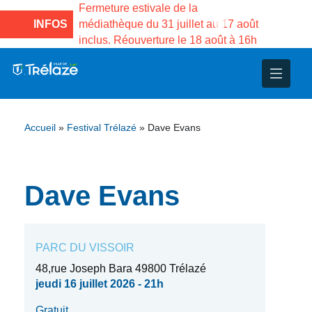
e la Maison des
Fermeture estivale de la
Fermeture
sco de Gama du
INFOS
médiathèque du 31 juillet au 17 août
Services 
inclus. Réouverture le 18 août à 16h
3 au 21 a
nce
nicipal
ploi
ent
ie
administratives
 Projets
déchets
Accueil
»
Festival Trélazé
»
Dave Evans
eunesse
nsultatifs
blics
nternationales – Jumelage
é
solidarité
 Patrimoine
Dave Evans
unicipaux
isée
PARC DU VISSOIR
iaux et d’animations
48,rue Joseph Bara 49800 Trélazé
jeudi 16 juillet 2026 - 21h
Gratuit