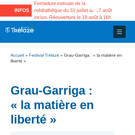
 la Maison des
Fermeture estivale de la
Fermeture 
co de Gama du
INFOS
médiathèque du 31 juillet au 17 août
Services 
inclus. Réouverture le 18 août à 16h
3 au 21 ao
nce
nicipal
ploi
ent
ie
administratives
 Projets
déchets
Accueil
»
Festival Trélazé
»
Grau-Garriga : « la matière en
eunesse
nsultatifs
blics
nternationales – Jumelage
é
liberté »
solidarité
 Patrimoine
Grau-Garriga :
unicipaux
isée
« la matière en
iaux et d’animations
liberté »