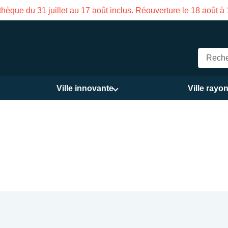
 inclus. Réouverture le 18 août à 16h
Ville innovante
Ville rayo