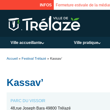
Fermeture estivale de la médiathèque du 31 juillet au 17 août
INFOS
Ville accueillante
Ville pratique
Accueil
»
Festival Trélazé
»
Kassav’
Kassav’
PARC DU VISSOIR
48,rue Joseph Bara 49800 Trélazé