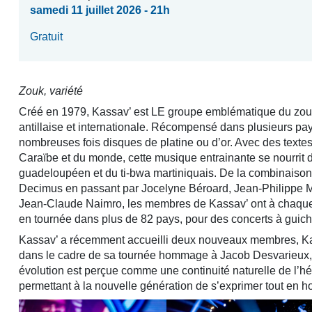
samedi 11 juillet 2026 - 21h
Gratuit
Zouk, variété
Créé en 1979, Kassav’ est LE groupe emblématique du zouk
antillaise et internationale. Récompensé dans plusieurs pay
nombreuses fois disques de platine ou d’or. Avec des textes
Caraïbe et du monde, cette musique entrainante se nourrit
guadeloupéen et du ti-bwa martiniquais. De la combinaiso
Decimus en passant par Jocelyne Béroard, Jean-Philippe Mar
Jean-Claude Naimro, les membres de Kassav’ ont à chaque fo
en tournée dans plus de 82 pays, pour des concerts à guich
Kassav’ a récemment accueilli deux nouveaux membres, Ka
dans le cadre de sa tournée hommage à Jacob Desvarieux,
évolution est perçue comme une continuité naturelle de l’h
permettant à la nouvelle génération de s’exprimer tout en h