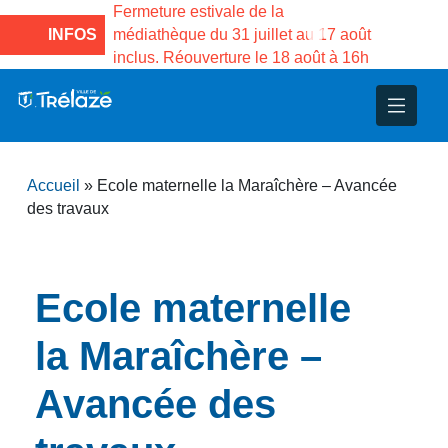
e la Maison des
Fermeture estivale de la
Fermeture
sco de Gama du
INFOS
médiathèque du 31 juillet au 17 août
Services 
inclus. Réouverture le 18 août à 16h
3 au 21 a
nce
nicipal
ploi
ent
ie
administratives
 Projets
déchets
Accueil
»
Ecole maternelle la Maraîchère – Avancée
eunesse
nsultatifs
blics
nternationales – Jumelage
é
des travaux
solidarité
 Patrimoine
Ecole maternelle
unicipaux
isée
la Maraîchère –
iaux et d’animations
Avancée des