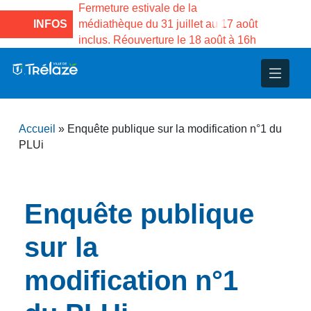
la Maison des
Fermeture estivale de la
Fermeture e
o de Gama du
INFOS
médiathèque du 31 juillet au 17 août
Services pu
inclus. Réouverture le 18 août à 16h
3 au 21 aoû
nce
nicipal
ploi
ent
ie
administratives
 Projets
déchets
Accueil
»
Enquête publique sur la modification n°1 du
eunesse
nsultatifs
blics
nternationales – Jumelage
é
PLUi
solidarité
 Patrimoine
Enquête publique
unicipaux
isée
sur la
iaux et d’animations
modification n°1