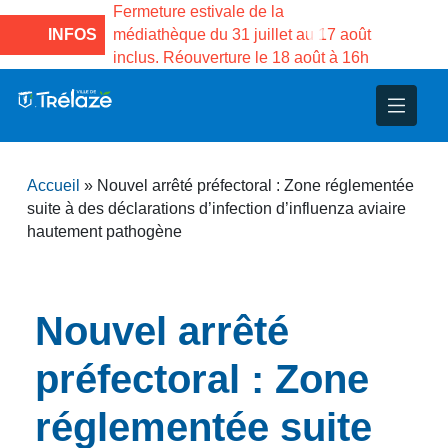
la Maison des
Fermeture estivale de la
Fermeture e
o de Gama du
INFOS
médiathèque du 31 juillet au 17 août
Services pu
inclus. Réouverture le 18 août à 16h
3 au 21 aoû
nce
nicipal
ploi
ent
ie
administratives
 Projets
déchets
Accueil
»
Nouvel arrêté préfectoral : Zone réglementée
eunesse
nsultatifs
blics
nternationales – Jumelage
é
suite à des déclarations d’infection d’influenza aviaire
hautement pathogène
solidarité
 Patrimoine
unicipaux
isée
Nouvel arrêté
préfectoral : Zone
iaux et d’animations
réglementée suite