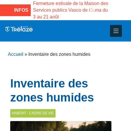
 la
Fermeture estivale de la Maison des
Fermeture 
llet au 17 août
INFOS
Services publics Vasco de Gama du
médiathèqu
e 18 août à 16h
3 au 21 août
inclus. Ré
nce
nicipal
ploi
ent
ie
administratives
 Projets
déchets
Accueil
»
Inventaire des zones humides
eunesse
nsultatifs
blics
nternationales – Jumelage
é
solidarité
 Patrimoine
Inventaire des
unicipaux
isée
zones humides
iaux et d’animations
HABITAT - CADRE DE VIE