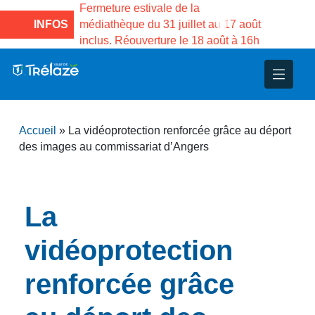
son des
Fermeture estivale de la
Fermeture estival
Gama du
INFOS
médiathèque du 31 juillet au 17 août
Services publics
inclus. Réouverture le 18 août à 16h
3 au 21 août
nce
nicipal
ploi
ent
ie
administratives
 Projets
déchets
Accueil
»
La vidéoprotection renforcée grâce au déport
eunesse
nsultatifs
blics
nternationales – Jumelage
é
des images au commissariat d’Angers
solidarité
 Patrimoine
La
unicipaux
isée
vidéoprotection
iaux et d’animations
renforcée grâce