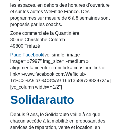
les espaces, en dehors des horaires d’ouverture
et sur les autres WeFit de France. Des
programmes sur mesure de 6 à 8 semaines sont
proposés par les coachs.
Zone commerciale la Quantinière
30 rue Christophe Colomb
49800 Trélazé
Page Facebook
[vc_single_image
image= »7997″ img_size= »medium »
alignment= »center » onclick= »custom_link »
link= »www.facebook.com/Wefitclub-
Tr%C3%A9laz%C3%A9-1661358973882972/ »]
[vc_column width= »1/2″]
Solidarauto
Depuis 9 ans, le Solidarauto veille à ce que
chacun accède à la mobilité en proposant des
services de réparation, vente et location, en