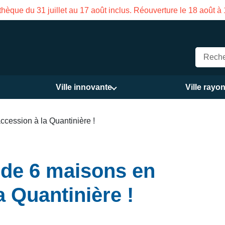
hèque du 31 juillet au 17 août inclus. Réouverture le 18 août à
Ville innovante
Ville rayo
ccession à la Quantinière !
e de 6 maisons en
a Quantinière !