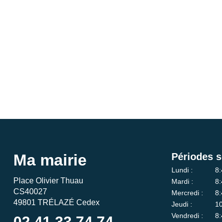
Ma mairie
Périodes s
Lundi :
8:
Place Olivier Thuau
Mardi :
8:
CS40027
Mercredi :
8:
49801 TRÉLAZÉ Cedex
Jeudi :
10
Vendredi :
8:
02 41 33 74 74