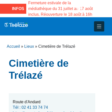
e la Maison des
Fermeture estivale de la
Fermeture
sco de Gama du
INFOS
médiathèque du 31 juillet au 17 août
Services 
inclus. Réouverture le 18 août à 16h
3 au 21 a
nce
nicipal
ploi
ent
ie
administratives
 Projets
déchets
Accueil
»
Lieux
»
Cimetière de Trélazé
eunesse
nsultatifs
blics
nternationales – Jumelage
é
Cimetière de
solidarité
 Patrimoine
Trélazé
unicipaux
isée
iaux et d’animations
Route d'Andard
Tél : 02 41 33 74 74