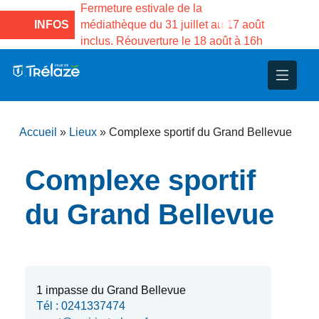
e la Maison des
Fermeture estivale de la
Fermeture
sco de Gama du
INFOS
médiathèque du 31 juillet au 17 août
Services 
inclus. Réouverture le 18 août à 16h
3 au 21 a
nce
nicipal
ploi
ent
ie
administratives
 Projets
déchets
Accueil
»
Lieux
»
Complexe sportif du Grand Bellevue
eunesse
nsultatifs
blics
nternationales – Jumelage
é
Complexe sportif
solidarité
 Patrimoine
du Grand Bellevue
unicipaux
isée
iaux et d’animations
1 impasse du Grand Bellevue
Tél : 0241337474