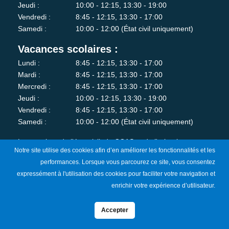
Jeudi :
10:00 - 12:15, 13:30 - 19:00
Vendredi :
8:45 - 12:15, 13:30 - 17:00
Samedi :
10:00 - 12:00 (État civil uniquement)
Vacances scolaires :
Lundi :
8:45 - 12:15, 13:30 - 17:00
Mardi :
8:45 - 12:15, 13:30 - 17:00
Mercredi :
8:45 - 12:15, 13:30 - 17:00
Jeudi :
10:00 - 12:15, 13:30 - 19:00
Vendredi :
8:45 - 12:15, 13:30 - 17:00
Samedi :
10:00 - 12:00 (État civil uniquement)
Les services de l'état-civil, du CCAS et de l'urbanisme sont
Notre site utilise des cookies afin d’en améliorer les fonctionnalités et les
fermés au public le lundi matin.
performances. Lorsque vous parcourez ce site, vous consentez
expressément à l'utilisation des cookies pour faciliter votre navigation et
Je m'abonne à la newsletter
enrichir votre expérience d’utilisateur.
Accepter
Mentions Légales