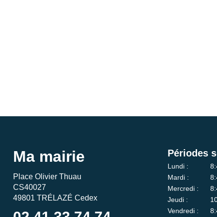
Ma mairie
Périodes s
Lundi :
8:
Place Olivier Thuau
Mardi :
8:
CS40027
Mercredi :
8:
49801 TRÉLAZÉ Cedex
Jeudi :
10
Vendredi :
8:
02 41 33 74 74