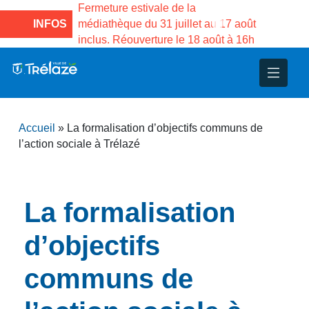
e la Maison des
Fermeture estivale de la
Fermeture
sco de Gama du
INFOS
médiathèque du 31 juillet au 17 août
Services 
inclus. Réouverture le 18 août à 16h
3 au 21 a
nce
nicipal
ploi
ent
ie
administratives
 Projets
déchets
Accueil
»
La formalisation d’objectifs communs de
eunesse
nsultatifs
blics
nternationales – Jumelage
é
l’action sociale à Trélazé
solidarité
 Patrimoine
La formalisation
unicipaux
isée
d’objectifs
iaux et d’animations
communs de