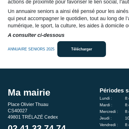
actions de proximité pour favoriser le lien social, l’au
Un annuaire seniors a ainsi été pensé pour les ainés, 
qui peut accompagner le quotidien, tout au long de l’
numérique, le sport, la culture, les aides à domicile o
A consulter ci-dessous
ANNUAIRE SENIORS 2025
Télécharger
Ma mairie
Périodes s
Lundi :
8:
Place Olivier Thuau
Mardi :
8:
CS40027
Mercredi :
8:
49801 TRÉLAZÉ Cedex
Jeudi :
10
Vendredi :
8:
02 41 33 74 74