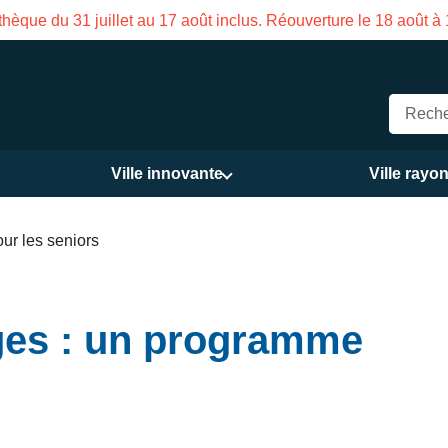
on des Services publics Vasco de Gama du 3 au 21 août
Ville innovante
Ville rayo
ur les seniors
ges : un programme