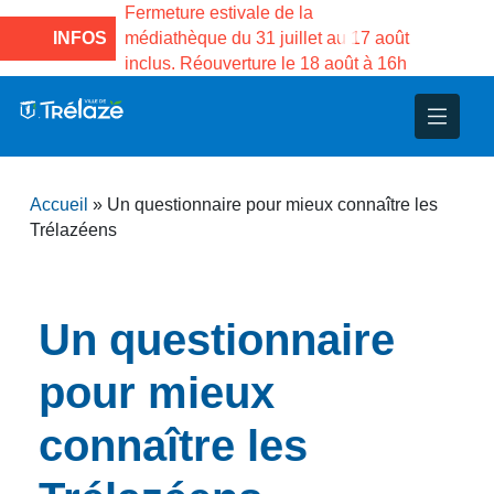
a Maison des
Fermeture estivale de la
Fermeture est
 de Gama du
INFOS
médiathèque du 31 juillet au 17 août
Services pub
inclus. Réouverture le 18 août à 16h
3 au 21 août
nce
nicipal
ploi
ent
ie
administratives
 Projets
déchets
Accueil
»
Un questionnaire pour mieux connaître les
eunesse
nsultatifs
blics
nternationales – Jumelage
é
Trélazéens
solidarité
 Patrimoine
Un questionnaire
unicipaux
isée
pour mieux
iaux et d’animations
connaître les