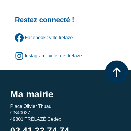
Restez connecté !
Facebook : ville.trelaze
Instagram : ville_de_trelaze
Ma mairie
Place Olivier Thuau
CS40027
49801 TRÉLAZÉ Cedex
02 41 33 74 74