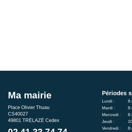
Ma mairie
Périodes s
Lundi :
8:
Place Olivier Thuau
Mardi :
8:
CS40027
Mercredi :
8:
49801 TRÉLAZÉ Cedex
Jeudi :
10
Vendredi :
8:
02 41 33 74 74