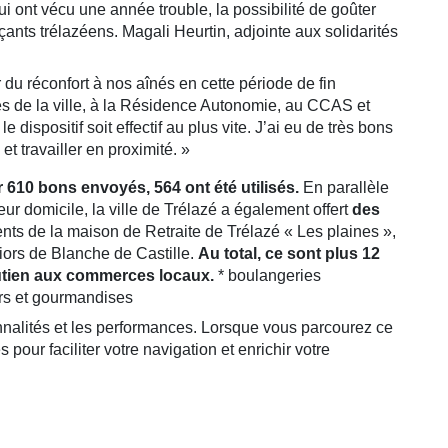
qui ont vécu une année trouble, la possibilité de goûter
çants trélazéens. Magali Heurtin, adjointe aux solidarités
du réconfort à nos aînés en cette période de fin
ces de la ville, à la Résidence Autonomie, au CCAS et
 dispositif soit effectif au plus vite. J’ai eu de très bons
et travailler en proximité. »
r 610 bons envoyés, 564 ont été utilisés.
En parallèle
eur domicile, la ville de Trélazé a également offert
des
dents de la maison de Retraite de Trélazé « Les plaines »,
iors de Blanche de Castille.
Au total, ce sont plus 12
soutien aux commerces locaux.
* boulangeries
urs et gourmandises
ionnalités et les performances. Lorsque vous parcourez ce
pour faciliter votre navigation et enrichir votre