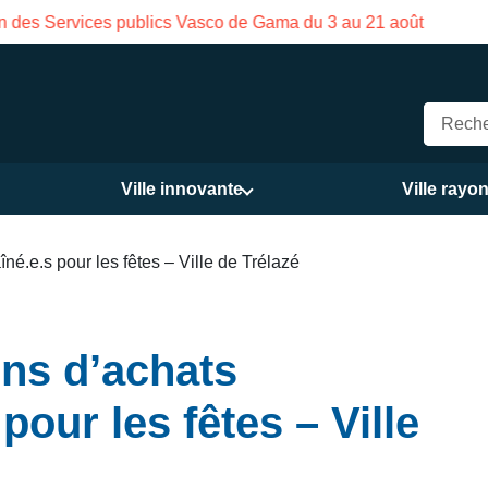
on des Services publics Vasco de Gama du 3 au 21 août
Ville innovante
Ville rayo
é.e.s pour les fêtes – Ville de Trélazé
ns d’achats
pour les fêtes – Ville