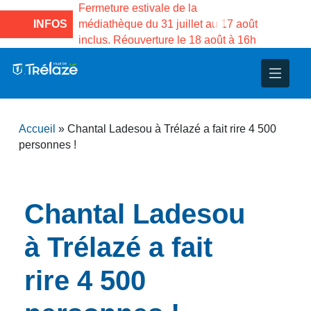
e la Maison des
Fermeture estivale de la
Fermeture
sco de Gama du
INFOS
médiathèque du 31 juillet au 17 août
Services 
inclus. Réouverture le 18 août à 16h
3 au 21 a
nce
nicipal
ploi
ent
ie
administratives
 Projets
déchets
Accueil
»
Chantal Ladesou à Trélazé a fait rire 4 500
eunesse
nsultatifs
blics
nternationales – Jumelage
é
personnes !
solidarité
 Patrimoine
Chantal Ladesou
unicipaux
isée
à Trélazé a fait
iaux et d’animations
rire 4 500