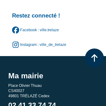
Restez connecté !
Facebook : ville.trelaze
Instagram : ville_de_trelaze
Ma mairie
Place Olivier Thuau
CS40027
49801 TRÉLAZÉ Cedex
02 41 33 74 74