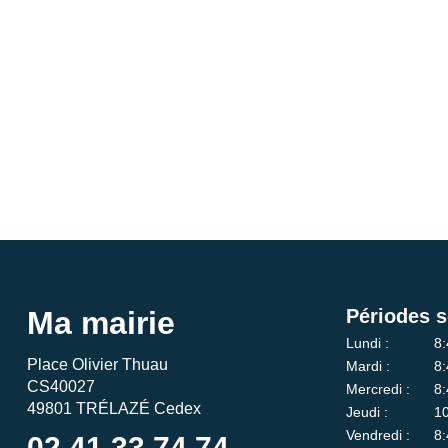
Ma mairie
Périodes s
Lundi :
8:
Place Olivier Thuau
Mardi :
8:
CS40027
Mercredi :
8:
49801 TRÉLAZÉ Cedex
Jeudi :
10
Vendredi :
8:
02 41 33 74 74