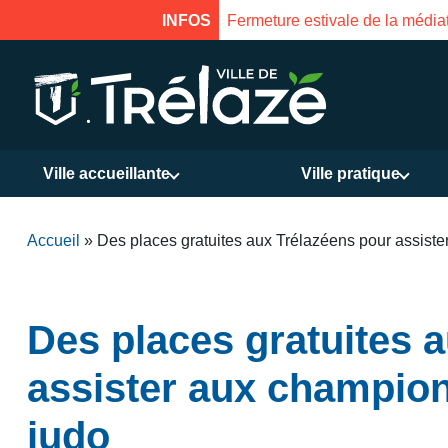
INFOS
Fermeture estivale de la médiat
Ville accueillante
Ville pratique
Accueil
»
Des places gratuites aux Trélazéens pour assist
Des places gratuites 
assister aux champio
judo