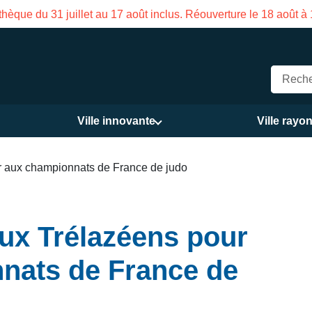
hèque du 31 juillet au 17 août inclus. Réouverture le 18 août à
Ville innovante
Ville rayo
er aux championnats de France de judo
aux Trélazéens pour
nnats de France de