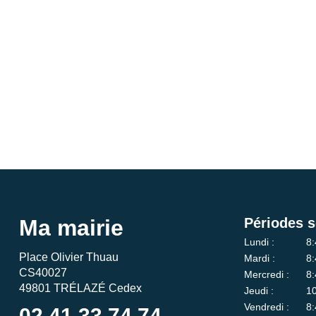
Ma mairie
Périodes s
Lundi :
8:
Place Olivier Thuau
Mardi :
8:
CS40027
Mercredi :
8:
49801 TRÉLAZÉ Cedex
Jeudi :
10
Vendredi :
8:
02 41 33 74 74