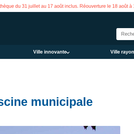
on des Services publics Vasco de Gama du 3 au 21 août
Ville innovante
Ville rayo
iscine municipale