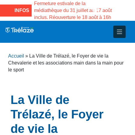
la Maison des
Fermeture estivale de la
Fermeture e
o de Gama du
INFOS
médiathèque du 31 juillet au 17 août
Services pu
inclus. Réouverture le 18 août à 16h
3 au 21 aoû
nce
nicipal
ploi
ent
ie
administratives
 Projets
déchets
Accueil
»
La Ville de Trélazé, le Foyer de vie la
eunesse
nsultatifs
blics
nternationales – Jumelage
é
Chevalerie et les associations main dans la main pour
le sport
solidarité
 Patrimoine
unicipaux
isée
La Ville de
Trélazé, le Foyer
iaux et d’animations
de vie la