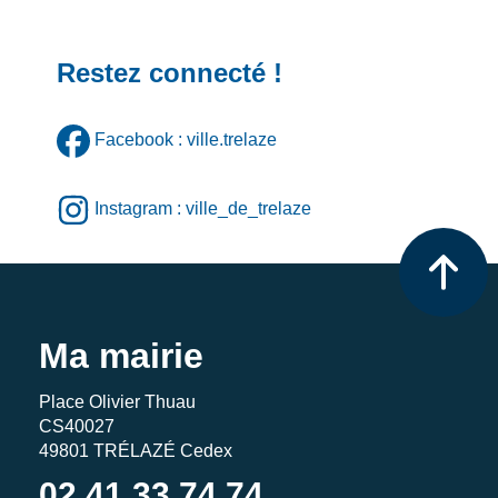
Restez connecté !
Facebook : ville.trelaze
Instagram : ville_de_trelaze
Ma mairie
Place Olivier Thuau
CS40027
49801 TRÉLAZÉ Cedex
02 41 33 74 74