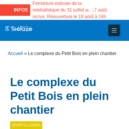
Maison des
Fermeture estivale de la
Fermeture estiv
e Gama du
INFOS
médiathèque du 31 juillet au 17 août
Services publi
inclus. Réouverture le 18 août à 16h
3 au 21 août
nce
nicipal
ploi
ent
ie
administratives
 Projets
déchets
Accueil
»
Le complexe du Petit Bois en plein chantier
eunesse
nsultatifs
blics
nternationales – Jumelage
é
solidarité
 Patrimoine
Le complexe du
unicipaux
isée
Petit Bois en plein
chantier
iaux et d’animations
SPORTS-LOISIRS