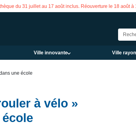
son des Services publics Vasco de Gama du 3 au 21 août
Ville innovante
Ville rayo
é dans une école
rouler à vélo »
 école