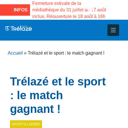
e la Maison des
Fermeture estivale de la
Fermeture
sco de Gama du
INFOS
médiathèque du 31 juillet au 17 août
Services 
inclus. Réouverture le 18 août à 16h
3 au 21 a
nce
nicipal
ploi
ent
ie
administratives
 Projets
déchets
Accueil
»
Trélazé et le sport : le match gagnant !
eunesse
nsultatifs
blics
nternationales – Jumelage
é
solidarité
 Patrimoine
Trélazé et le sport
unicipaux
isée
: le match
gagnant !
iaux et d’animations
SPORTS-LOISIRS