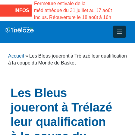
a Maison des
Fermeture estivale de la
Fermeture est
 de Gama du
INFOS
médiathèque du 31 juillet au 17 août
Services pub
inclus. Réouverture le 18 août à 16h
3 au 21 août
nce
nicipal
ploi
ent
ie
administratives
 Projets
déchets
Accueil
»
Les Bleus joueront à Trélazé leur qualification
eunesse
nsultatifs
blics
nternationales – Jumelage
é
à la coupe du Monde de Basket
solidarité
 Patrimoine
Les Bleus
unicipaux
isée
joueront à Trélazé
iaux et d’animations
leur qualification