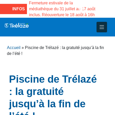
 estivale de la
Fermeture estivale de la Maison de
ue du 31 juillet au 17 août
INFOS
Services publics Vasco de Gama d
éouverture le 18 août à 16h
3 au 21 août
nce
nicipal
ploi
ent
ie
administratives
 Projets
déchets
Accueil
»
Piscine de Trélazé : la gratuité jusqu’à la fin
eunesse
nsultatifs
blics
nternationales – Jumelage
é
de l’été !
solidarité
 Patrimoine
Piscine de Trélazé
unicipaux
isée
: la gratuité
iaux et d’animations
jusqu’à la fin de